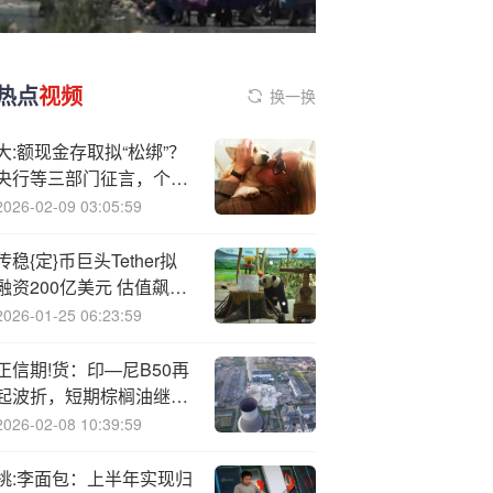
热点
视频
换一换
大:额现金存取拟“松绑”？
央行等三部门征言，个人
存取款超5万元或将不再
2026-02-09 03:05:59
登记，但“批量开户”可能
被拒
传稳{定}币巨头Tether拟
融资200亿美元 估值飙升
至5000亿美元 跻身全球
2026-01-25 06:23:59
最具价值私人公司之列
正信期!货：印—尼B50再
起波折，短期棕榈油继续
承压
2026-02-08 10:39:59
桃:李面包：上半年实现归