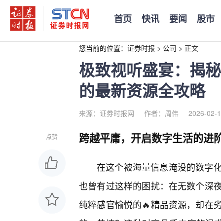
首页
快讯
要闻
股市
您当前的位置：
证券时报
>
公司
>
正文
极致视听盛宴：揭秘
的最新资源全攻略
来源：证券时报网
作者：周伟
2026-02-1
跨越平庸，开启数字生活的进
点赞
在这个被海量信息淹没的数字
也曾有过这样的困扰：在无数个深
纯粹感官愉悦的🔥精品资源，却在