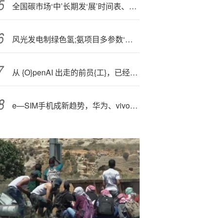
全国碳市场‘中’长期发‘展’时间表、路线图明晰
风光发电制绿色氢;氨项目多参数‘仿’真规模寻优软件通过验收
从 {O}penAI 出走的前员{工}，已经造就了 7 个独角兽公司 !
e—SIM手机成新趋势，华为、vivo们的路径分野