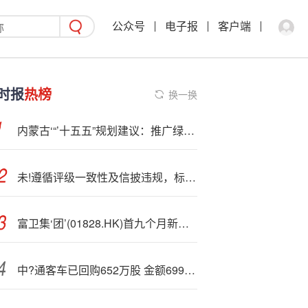
公众号
电子报
客户端
时报
热榜
换一换
内蒙古‘“’十五五”规划建议：推广绿电直连、增量配电网等消纳新模式
未!遵循评级一致性及信披违规，标普信用评级（中国）遭警示函
富卫集‘团’(01828.HK)首九个月新增业务销售额按年上升37%
中?通客车已回购652万股 金额6999万元